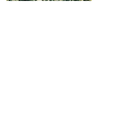
​〒071-0500 北海道空知郡上富良野町十勝岳温泉
TEL:
0167-39-4111