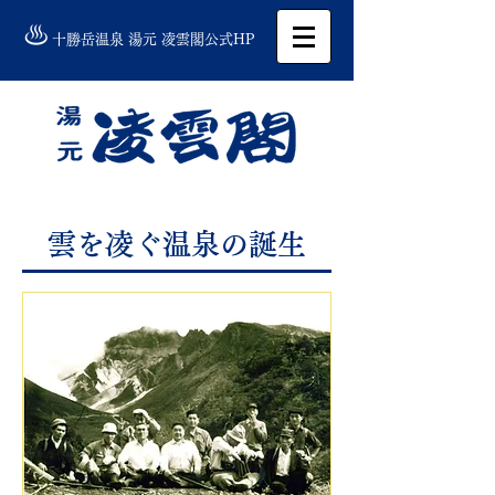
​​十勝岳温泉 湯元 凌雲閣公式HP
雲を凌ぐ温泉の誕生