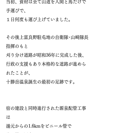
当初、資材は全て山道を人間と馬だけで
手運びで、
１日何度も運び上げていました。
その後上富良野駐屯地の自衛隊･山崎隊長
指揮のもと
刈り分け道路が昭和36年に完成した後、
行政の支援もあり本格的な道路が進めら
れたことが、
​十勝岳温泉誕生の最初の足跡です。
宿の建設と同時進行された源泉配管工事
は
湯元からの1.6kmをビニール管で