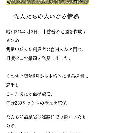
先人たちの大いなる情熱
昭和34年5月3日、十勝岳の地図を作成す
るため
測量中だった創業者の會田久左エ門は、
旧噴火口で泉源を発見しました。
そのすぐ翌年6月から本格的に温泉掘削に
着手し
３ヶ月後には湯温43℃、
毎分250リットルの湯元を確保。
ただちに温泉宿の建設に取り掛かったも
のの、