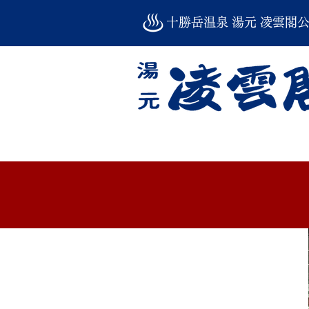
​​十勝岳温泉 湯元 凌雲閣